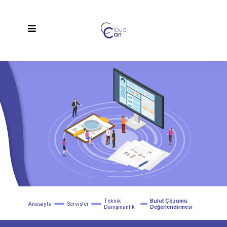
Teknik
Bulut Çözümü
Anasayfa
Servisler
Danışmanlık
Değerlendirmesi